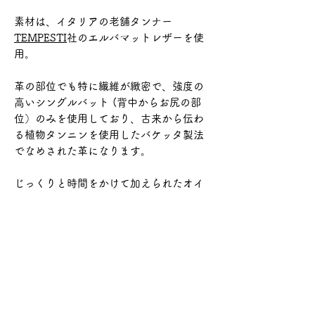
素材は、イタリアの老舗タンナー
TEMPESTI
社のエルバマットレザーを使
用。
革の部位でも特に繊維が緻密で、強度の
高いシングルバット (背中からお尻の部
位）のみを使用しており、古来から伝わ
る植物タンニンを使用したバケッタ製法
でなめされた革になります。
じっくりと時間をかけて加えられたオイ
ルがしっかりと革の内部まで染み込んで
おります
コルクのフットベッドインソールを使用
したサンダルになります。
商品情報について