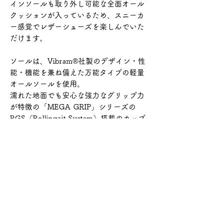
インソールも取り外し可能な全面オール
クッションが入っているため、スニーカ
ー感覚でレザーシューズを楽しんでいた
だけます。
ソールは、Vibram®︎社製のデザイン・性
能・機能を兼ね備えた万能タイプの軽量
オールソールを使用。
濡れた地面でも安心な強力なグリップ力
が特徴の「MEGA GRIP」シリーズの
RGS（Rollingait System）搭載のカップ
ソールになります。
RGSとは、ソールが船底のようにソリ返
っているためスムーズな歩行をサポート
する形状となります。
商品情報について
素材
返品・返金ポリシー