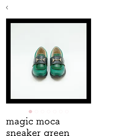
magic moca
sneaker green