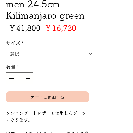
men 24.5cm
Kilimanjaro green
通
セ
 ￥41,800 
￥16,720
常
ー
サイズ
*
価
ル
格
価
格
数量
*
カートに追加する
タンニンゴートレザーを使用したブーツ
になります。