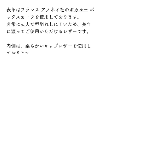
表革はフランス アノネイ社の
ボカルー
ボ
ックスカーフを使用しております。
非常に丈夫で型崩れしにくいため、長年
に渡ってご使用いただけるレザーです。
内側は、柔らかいキップレザーを使用し
ております。
柔らかさと軽さを兼ね備えたレザーで
す。
商品情報について
表革:
Annonay vocalou
返品・返金ポリシー
内革: kip leather
中底: tanned leather
ご注文を頂いてからの製作になりま
商品の配送について
ソール: leather sole,vibram rubber(フ
す。
ロント部分),dainite rubber(カカト部
商品完成までは約1～2カ月程かかりま
こちらの商品は送料無料となっており