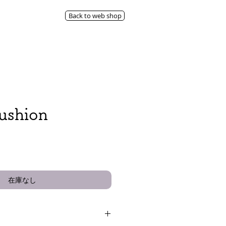
Back to web shop
shion
在庫なし