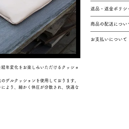
素材: Tanned hor
返品・返金ポリシ
フランス原皮のタ
す。
受注生産のため、
商品の配送につい
サイズ: 約横40cm
致しかねますので
こちらの商品は送
表示価格は税込み
お支払いについて
※北海道への配送
ご注文を頂いてか
す。
・クレジットカード決
革の在庫状況によ
※ 沖縄県・離島
( VISA、MasterC
カ月程かかります
1,110円（税込
Discover、JCB、Di
た経年変化をお楽しみいただけるクッショ
商品が完成した後
弊社にカード番号
す。
造のゲルクッションを使用しております。
・スマホ決済(PayPay
子により、細かく体圧が分散され、快適な
・PAYPAL
・銀行振り込み
・コンビニ決済
・Pay-easy
・楽天ペイ
・paidy(あと払い